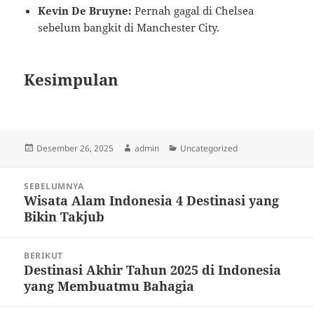
Kevin De Bruyne:
Pernah gagal di Chelsea
sebelum bangkit di Manchester City.
Kesimpulan
Diposkan
Penulis
Kategori
Desember 26, 2025
admin
Uncategorized
pada
Navigasi
SEBELUMNYA
pos
Wisata Alam Indonesia 4 Destinasi yang
Pos
Bikin Takjub
sebelumnya:
BERIKUT
Destinasi Akhir Tahun 2025 di Indonesia
Pos
yang Membuatmu Bahagia
berikutnya: