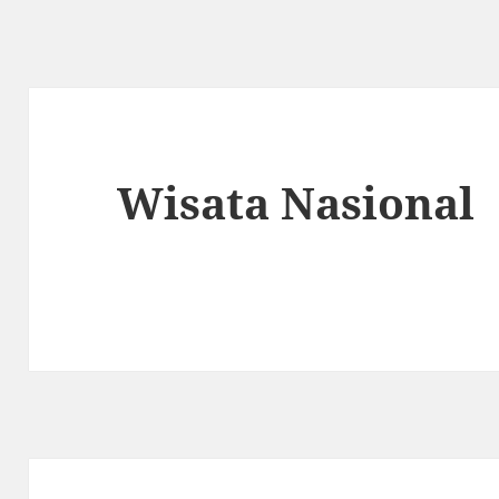
Wisata Nasional