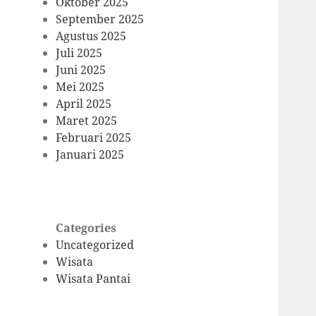
Oktober 2025
September 2025
Agustus 2025
Juli 2025
Juni 2025
Mei 2025
April 2025
Maret 2025
Februari 2025
Januari 2025
Categories
Uncategorized
Wisata
Wisata Pantai