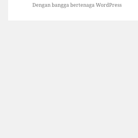
Dengan bangga bertenaga WordPress