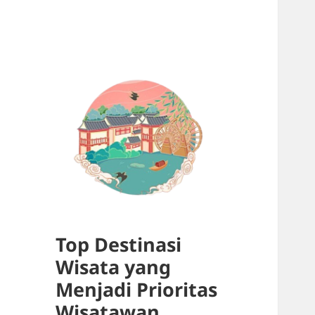
Top Destinasi
Wisata yang
Menjadi Prioritas
Wisatawan