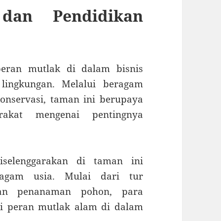
dan Pendidikan
eran mutlak di dalam bisnis
 lingkungan. Melalui beragam
onservasi, taman ini berupaya
rakat mengenai pentingnya
iselenggarakan di taman ini
ragam usia. Mulai dari tur
atan penanaman pohon, para
i peran mutlak alam di dalam