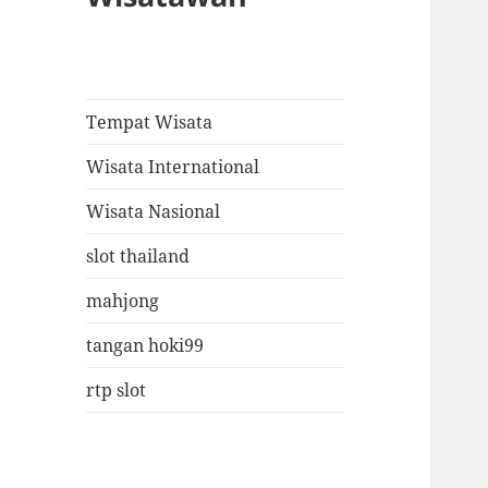
Tempat Wisata
Wisata International
Wisata Nasional
slot thailand
mahjong
tangan hoki99
rtp slot