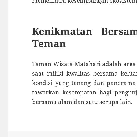
memelihara keseimbangan ekosistem
Kenikmatan Bersa
Teman
Taman Wisata Matahari adalah area
saat miliki kwalitas bersama kelu
kondisi yang tenang dan panorama
tawarkan kesempatan bagi pengun
bersama alam dan satu serupa lain.