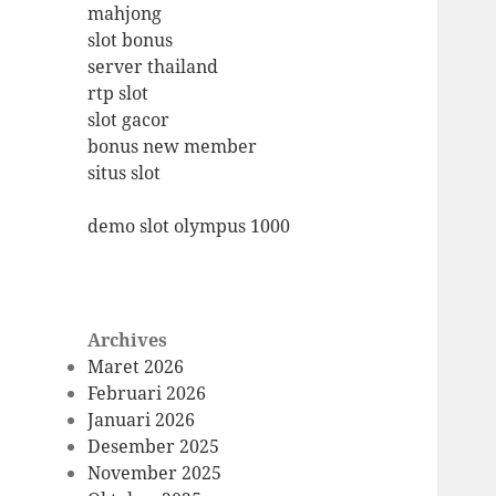
mahjong
slot bonus
server thailand
rtp slot
slot gacor
bonus new member
situs slot
demo slot olympus 1000
Archives
Maret 2026
Februari 2026
Januari 2026
Desember 2025
November 2025