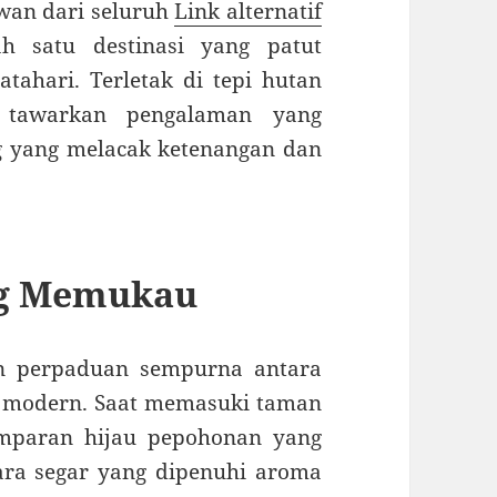
wan dari seluruh
Link alternatif
h satu destinasi yang patut
ahari. Terletak di tepi hutan
 tawarkan pengalaman yang
 yang melacak ketenangan dan
ng Memukau
n perpaduan sempurna antara
i modern. Saat memasuki taman
amparan hijau pepohonan yang
ra segar yang dipenuhi aroma