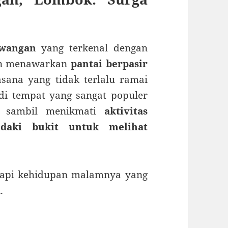
awangan
yang terkenal dengan
gan menawarkan
pantai berpasir
uasana yang tidak terlalu ramai
adi tempat yang sangat populer
r sambil menikmati
aktivitas
daki bukit untuk melihat
tapi kehidupan malamnya yang
.