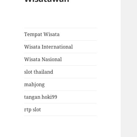
Tempat Wisata
Wisata International
Wisata Nasional
slot thailand
mahjong
tangan hoki99
rtp slot