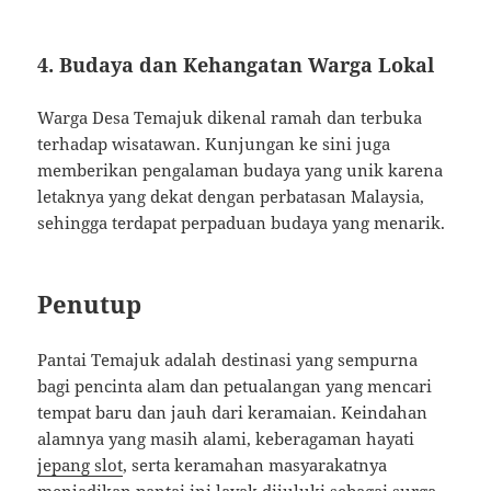
4. Budaya dan Kehangatan Warga Lokal
Warga Desa Temajuk dikenal ramah dan terbuka
terhadap wisatawan. Kunjungan ke sini juga
memberikan pengalaman budaya yang unik karena
letaknya yang dekat dengan perbatasan Malaysia,
sehingga terdapat perpaduan budaya yang menarik.
Penutup
Pantai Temajuk adalah destinasi yang sempurna
bagi pencinta alam dan petualangan yang mencari
tempat baru dan jauh dari keramaian. Keindahan
alamnya yang masih alami, keberagaman hayati
jepang slot
, serta keramahan masyarakatnya