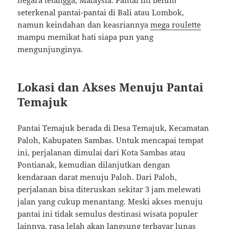
negara tetangga, Malaysia. Pantai ini belum
seterkenal pantai-pantai di Bali atau Lombok,
namun keindahan dan keasriannya
mega roulette
mampu memikat hati siapa pun yang
mengunjunginya.
Lokasi dan Akses Menuju Pantai
Temajuk
Pantai Temajuk berada di Desa Temajuk, Kecamatan
Paloh, Kabupaten Sambas. Untuk mencapai tempat
ini, perjalanan dimulai dari Kota Sambas atau
Pontianak, kemudian dilanjutkan dengan
kendaraan darat menuju Paloh. Dari Paloh,
perjalanan bisa diteruskan sekitar 3 jam melewati
jalan yang cukup menantang. Meski akses menuju
pantai ini tidak semulus destinasi wisata populer
lainnya, rasa lelah akan langsung terbayar lunas