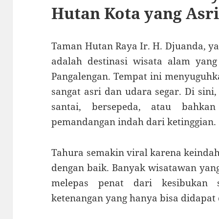
Hutan Kota yang Asr
Taman Hutan Raya Ir. H. Djuanda, ya
adalah destinasi wisata alam yan
Pangalengan. Tempat ini menyuguhk
sangat asri dan udara segar. Di sini
santai, bersepeda, atau bahka
pemandangan indah dari ketinggian.
Tahura semakin viral karena keinda
dengan baik. Banyak wisatawan yang
melepas penat dari kesibukan s
ketenangan yang hanya bisa didapat 