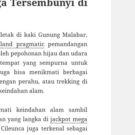
rga Tersembunyi di
rletak di kaki Gunung Malabar,
land pragmatic
pemandangan
oleh pepohonan hijau dan udara
i tempat yang sempurna untuk
 juga bisa menikmati berbagai
dengan perahu, atau trekking di
keindahan alam.
kmati keindahan alam sambil
an yang langka di
jackpot mega
 Cileunca juga terkenal sebagai