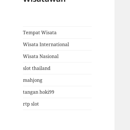
Tempat Wisata
Wisata International
Wisata Nasional
slot thailand
mahjong
tangan hoki99
rtp slot