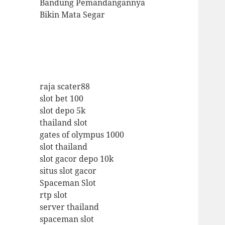
Bandung Pemandangannya
Bikin Mata Segar
raja scater88
slot bet 100
slot depo 5k
thailand slot
gates of olympus 1000
slot thailand
slot gacor depo 10k
situs slot gacor
Spaceman Slot
rtp slot
server thailand
spaceman slot