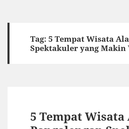
Tag:
5 Tempat Wisata Al
Spektakuler yang Makin 
5 Tempat Wisata