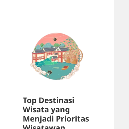
Top Destinasi
Wisata yang
Menjadi Prioritas
Wisatawan