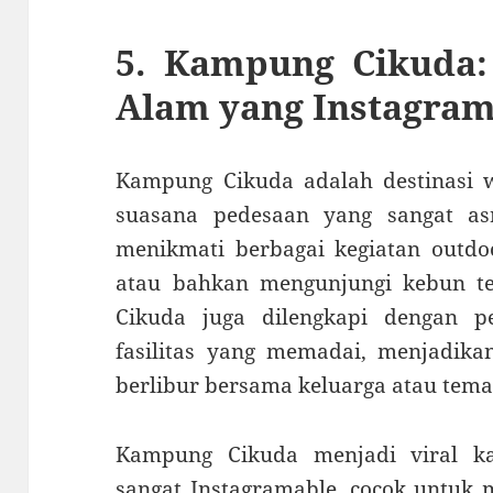
5. Kampung Cikuda:
Alam yang Instagra
Kampung Cikuda adalah destinasi
suasana pedesaan yang sangat asr
menikmati berbagai kegiatan outdoo
atau bahkan mengunjungi kebun t
Cikuda juga dilengkapi dengan 
fasilitas yang memadai, menjadika
berlibur bersama keluarga atau tema
Kampung Cikuda menjadi viral k
sangat Instagramable, cocok untuk 