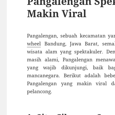
Pangalengan Spe
Makin Viral
Pangalengan, sebuah kecamatan ya
wheel
Bandung, Jawa Barat, semak
wisata alam yang spektakuler. D
masih alami, Pangalengan menawa
yang wajib dikunjungi, baik b
mancanegara. Berikut adalah beb
Pangalengan yang makin viral 
pelancong.