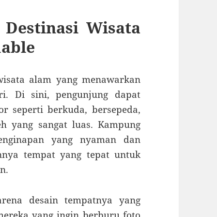
 Destinasi Wisata
mable
 wisata alam yang menawarkan
i. Di sini, pengunjung dapat
r seperti berkuda, bersepeda,
eh yang sangat luas. Kampung
penginapan yang nyaman dan
nnya tempat yang tepat untuk
n.
arena desain tempatnya yang
mereka yang ingin berburu foto