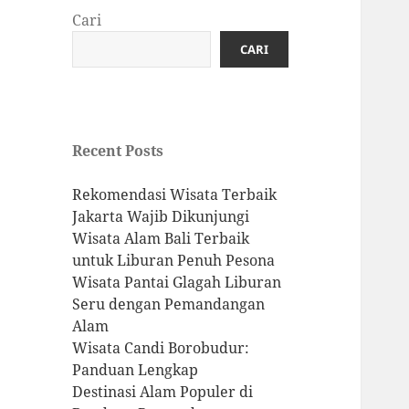
Cari
CARI
Recent Posts
Rekomendasi Wisata Terbaik
Jakarta Wajib Dikunjungi
Wisata Alam Bali Terbaik
untuk Liburan Penuh Pesona
Wisata Pantai Glagah Liburan
Seru dengan Pemandangan
Alam
Wisata Candi Borobudur:
Panduan Lengkap
Destinasi Alam Populer di