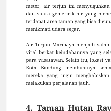
meter, air terjun ini menyuguhk
dan suara gemericik air yang menen
terdapat area taman yang bisa digun
menikmati udara segar.
Air Terjun Maribaya menjadi salah
viral berkat keindahannya yang sel
para wisatawan. Selain itu, lokasi ya
Kota Bandung membuatnya semak
mereka yang ingin menghabiskan
melakukan perjalanan jauh.
4. Taman Hutan Ray