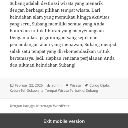
Subang adalah destinasi wisata yang menarik
dengan berbagai pilihan tempat wisata. Dari
keindahan alam yang memukau hingga aktivitas
yang seru, Subang memiliki semua yang Anda
butuhkan untuk liburan yang menyenangkan.
Dengan udara pegunungan yang sejuk dan
pemandangan alam yang menawan, Subang menjadi
salah satu tempat yang direkomendasikan untuk
bertamasya. Jadi, siapkan rencana perjalanan Anda
dan nikmati keindahan Subang!
Diposkan
Penulis
Kategori
Tag
Februari 22, 2025
admin
Wisata
Curug Cijalu
,
pada
Kebun Teh Sukawana
,
Tempat Wisata Terbaik di Subang
Dengan bangga bertenaga WordPress
Exit mobile version