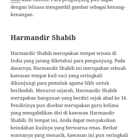
dengan leluasa mengambil gambar sebagai kenang-
kenangan.
Harmandir Shabib
Harmandir Shabib merupakan tempat wisata di
India yang jarang diketahui para pengunjung. Pada
dasarnya, Harmandir Shabib ini merupakan sebuah
kawasan tempat kuil suci yang seringkali
dikunjungi para pemeluk agama Sikh untuk
beribadah. Menurut sejarah, Harmandir Shabib
merupakan bangunan yang berdiri sejak abad ke 16.
Pendirinya pun disebut merupakan guru kelima
yang mengabdikan diri di kawasan Harmandir
Shabib. Di tempat ini, Anda dapat menyaksikan
keindahan kuilnya yang berwarna emas. Berkat
warnanya yang menarik, kawasan ini pun seringkali