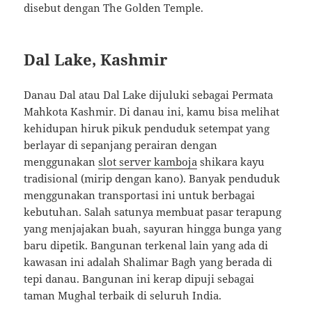
disebut dengan The Golden Temple.
Dal Lake, Kashmir
Danau Dal atau Dal Lake dijuluki sebagai Permata
Mahkota Kashmir. Di danau ini, kamu bisa melihat
kehidupan hiruk pikuk penduduk setempat yang
berlayar di sepanjang perairan dengan
menggunakan
slot server kamboja
shikara kayu
tradisional (mirip dengan kano). Banyak penduduk
menggunakan transportasi ini untuk berbagai
kebutuhan. Salah satunya membuat pasar terapung
yang menjajakan buah, sayuran hingga bunga yang
baru dipetik. Bangunan terkenal lain yang ada di
kawasan ini adalah Shalimar Bagh yang berada di
tepi danau. Bangunan ini kerap dipuji sebagai
taman Mughal terbaik di seluruh India.