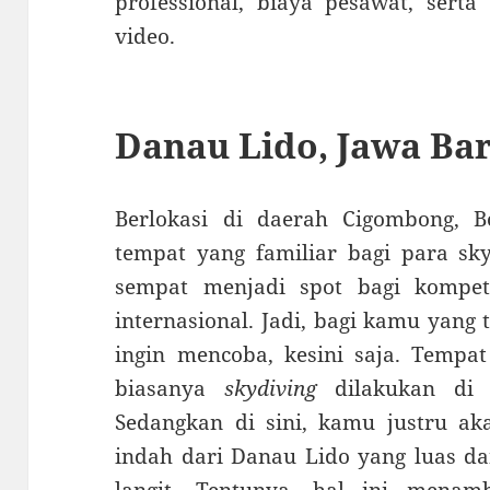
professional, biaya pesawat, sert
video.
Danau Lido, Jawa Ba
Berlokasi di daerah Cigombong, 
tempat yang familiar bagi para sk
sempat menjadi spot bagi kompeti
internasional. Jadi, bagi kamu yang 
ingin mencoba, kesini saja. Tempat
biasanya
skydiving
dilakukan di a
Sedangkan di sini, kamu justru 
indah dari Danau Lido yang luas da
langit. Tentunya, hal ini mena