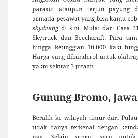
parasut ataupun terjun payung d
armada pesawat yang bisa kamu cob
skydiving
di sini. Mulai dari Casa 2
Skytruck dan Beechcraft. Para tam
hingga ketinggian 10.000 kaki hin
Harga yang dibanderol untuk olahrag
yakni sekitar 3 jutaan.
Gunung Bromo, Jawa
Beralih ke wilayah timur dari Pula
tidak hanya terkenal dengan keind
nya. Selain sangat seru untu