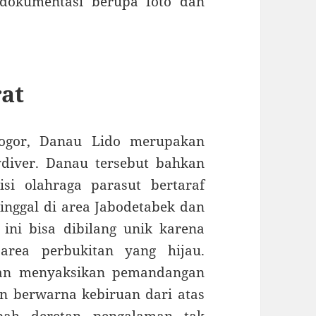
a dokumentasi berupa foto dan
rat
Bogor, Danau Lido merupakan
ydiver. Danau tersebut bahkan
si olahraga parasut bertaraf
tinggal di area Jabodetabek dan
 ini bisa dibilang unik karena
rea perbukitan yang hijau.
akan menyaksikan pemandangan
n berwarna kebiruan dari atas
mbah deretan pengalaman tak