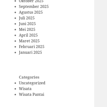
Oktober 2025
September 2025
Agustus 2025
Juli 2025
Juni 2025
Mei 2025
April 2025
Maret 2025
Februari 2025
Januari 2025
Categories
Uncategorized
Wisata
Wisata Pantai