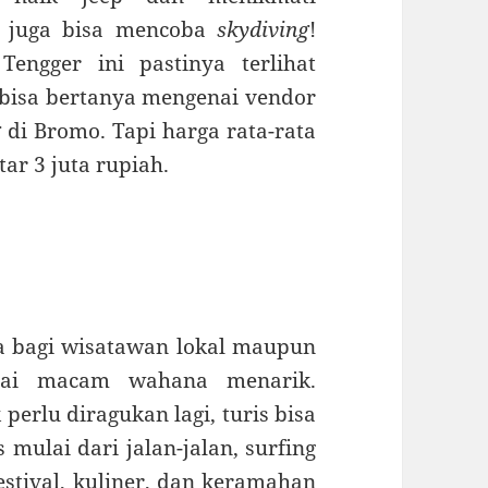
u juga bisa mencoba
skydiving
!
ngger ini pastinya terlihat
bisa bertanya mengenai vendor
g
di Bromo. Tapi harga rata-rata
ar 3 juta rupiah.
 bagi wisatawan lokal maupun
gai macam wahana menarik.
perlu diragukan lagi, turis bisa
mulai dari jalan-jalan, surfing
festival, kuliner, dan keramahan