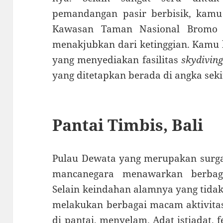
pemandangan pasir berbisik, kam
Kawasan Taman Nasional Bromo Te
menakjubkan dari ketinggian. Kamu 
yang menyediakan fasilitas
skydivin
yang ditetapkan berada di angka sekit
Pantai Timbis, Bali
Pulau Dewata yang merupakan surga
mancanegara menawarkan berba
Selain keindahan alamnya yang tidak 
melakukan berbagai macam aktivitas 
di pantai, menyelam. Adat istiadat, 