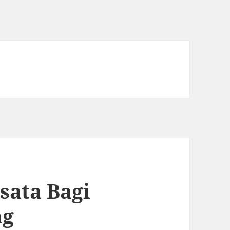
sata Bagi
ng