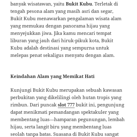
banyak wisatawan, yaitu
Bukit Kubu
. Terletak di
tengah pesona alam yang masih asri dan segar,
Bukit Kubu menawarkan pengalaman wisata alam
yang memukau dengan panorama hijau yang
menyejukkan jiwa. Jika kamu mencari tempat
liburan yang jauh dari hiruk-pikuk kota, Bukit
Kubu adalah destinasi yang sempurna untuk
melepas penat sekaligus menyatu dengan alam.
Keindahan Alam yang Memikat Hati
Kunjungi Bukit Kubu merupakan sebuah kawasan
perbukitan yang dikelilingi oleh hutan tropis yang
rimbun. Dari puncak
slot 777
bukit ini, pengunjung
dapat menikmati pemandangan spektakuler yang
membentang luas—hamparan pegunungan, lembah
hijau, serta langit biru yang membentang luas
seolah tanpa batas. Suasana di Bukit Kubu sangat