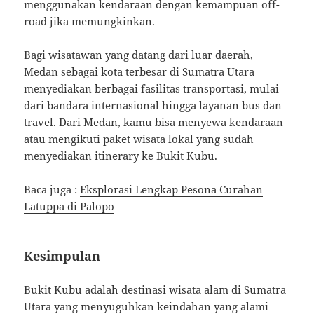
menggunakan kendaraan dengan kemampuan off-
road jika memungkinkan.
Bagi wisatawan yang datang dari luar daerah,
Medan sebagai kota terbesar di Sumatra Utara
menyediakan berbagai fasilitas transportasi, mulai
dari bandara internasional hingga layanan bus dan
travel. Dari Medan, kamu bisa menyewa kendaraan
atau mengikuti paket wisata lokal yang sudah
menyediakan itinerary ke Bukit Kubu.
Baca juga :
Eksplorasi Lengkap Pesona Curahan
Latuppa di Palopo
Kesimpulan
Bukit Kubu adalah destinasi wisata alam di Sumatra
Utara yang menyuguhkan keindahan yang alami