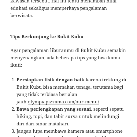
kawasan tersebut. Hal ini tentu menambah nilai
edukasi sekaligus memperkaya pengalaman
berwisata.
Tips Berkunjung ke Bukit Kubu
Agar pengalaman liburanmu di Bukit Kubu semakin
menyenangkan, ada beberapa tips yang bisa kamu
ikuti:
Persiapkan fisik dengan baik
karena trekking di
Bukit Kubu bisa memakan tenaga, terutama bagi
yang tidak terbiasa berjalan
jauh.
olympiapizzama.com/our-menu/
Bawa perlengkapan yang sesuai
, seperti sepatu
hiking, topi, dan tabir surya untuk melindungi
diri dari sinar matahari.
Jangan lupa membawa kamera atau smartphone