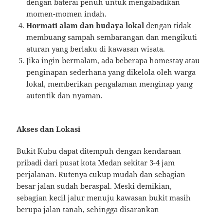
dengan baterai penuh untuk mengabadikan
momen-momen indah.
Hormati alam dan budaya lokal
dengan tidak
membuang sampah sembarangan dan mengikuti
aturan yang berlaku di kawasan wisata.
Jika ingin bermalam, ada beberapa homestay atau
penginapan sederhana yang dikelola oleh warga
lokal, memberikan pengalaman menginap yang
autentik dan nyaman.
Akses dan Lokasi
Bukit Kubu dapat ditempuh dengan kendaraan
pribadi dari pusat kota Medan sekitar 3-4 jam
perjalanan. Rutenya cukup mudah dan sebagian
besar jalan sudah beraspal. Meski demikian,
sebagian kecil jalur menuju kawasan bukit masih
berupa jalan tanah, sehingga disarankan