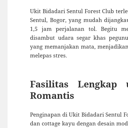
Ukit Bidadari Sentul Forest Club ter
Sentul, Bogor, yang mudah dijangkau
1,5 jam perjalanan tol. Begitu 
disambut udara segar khas pegun
yang memanjakan mata, menjadikan t
melepas stres.
Fasilitas Lengkap 
Romantis
Penginapan di Ukit Bidadari Sentul F
dan cottage kayu dengan desain mod