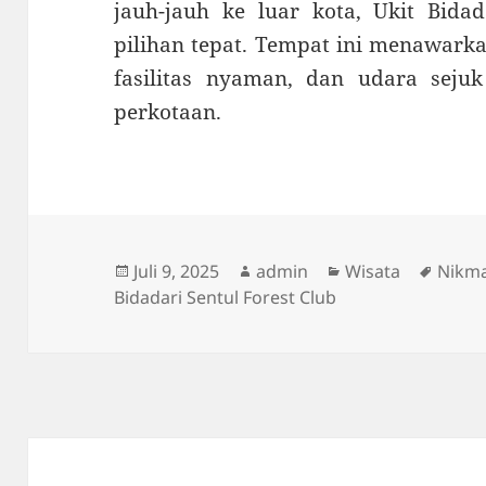
jauh-jauh ke luar kota, Ukit Bidad
pilihan tepat. Tempat ini menawark
fasilitas nyaman, dan udara seju
perkotaan.
Diposkan
Penulis
Kategori
Tag
Juli 9, 2025
admin
Wisata
Nikma
pada
Bidadari Sentul Forest Club