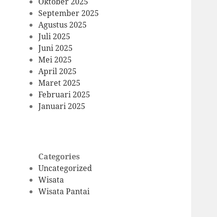
Oktober 2025
September 2025
Agustus 2025
Juli 2025
Juni 2025
Mei 2025
April 2025
Maret 2025
Februari 2025
Januari 2025
Categories
Uncategorized
Wisata
Wisata Pantai