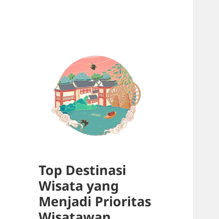
Top Destinasi
Wisata yang
Menjadi Prioritas
Wisatawan