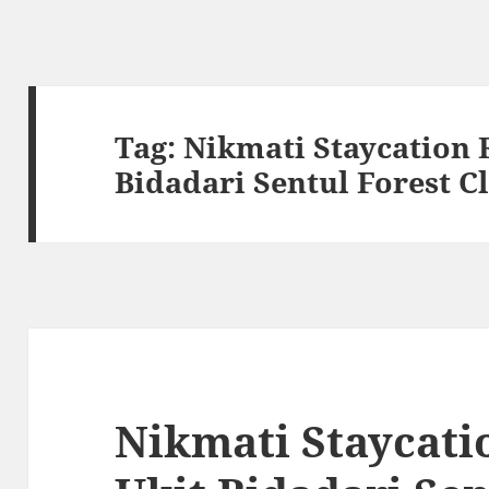
Tag:
Nikmati Staycation 
Bidadari Sentul Forest C
Nikmati Staycati