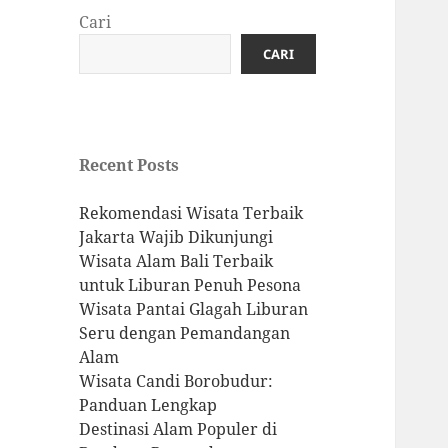
Cari
CARI
Recent Posts
Rekomendasi Wisata Terbaik
Jakarta Wajib Dikunjungi
Wisata Alam Bali Terbaik
untuk Liburan Penuh Pesona
Wisata Pantai Glagah Liburan
Seru dengan Pemandangan
Alam
Wisata Candi Borobudur:
Panduan Lengkap
Destinasi Alam Populer di