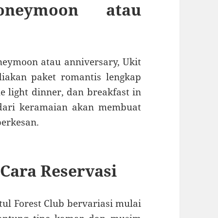
neymoon atau
eymoon atau anniversary, Ukit
diakan paket romantis lengkap
 light dinner, dan breakfast in
 dari keramaian akan membuat
erkesan.
Cara Reservasi
ul Forest Club bervariasi mulai