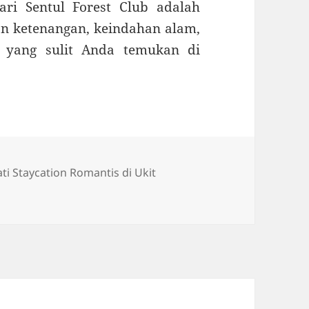
ari Sentul Forest Club adalah
an ketenangan, keindahan alam,
k yang sulit Anda temukan di
ti Staycation Romantis di Ukit