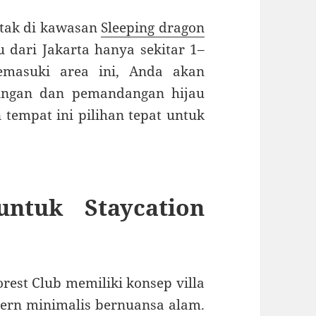
letak di kawasan
Sleeping dragon
 dari Jakarta hanya sekitar 1–
memasuki area ini, Anda akan
ungan dan pemandangan hijau
empat ini pilihan tepat untuk
untuk Staycation
orest Club memiliki konsep villa
ern minimalis bernuansa alam.