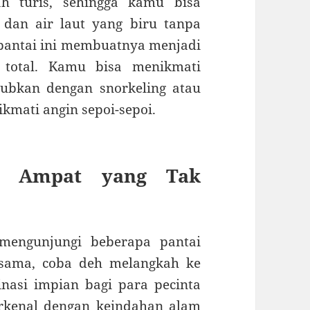
h turis, sehingga kamu bisa
 dan air laut yang biru tanpa
pantai ini membuatnya menjadi
 total. Kamu bisa menikmati
ubkan dengan snorkeling atau
ikmati angin sepoi-sepoi.
a Ampat yang Tak
mengunjungi beberapa pantai
sama, coba deh melangkah ke
inasi impian bagi para pecinta
erkenal dengan keindahan alam