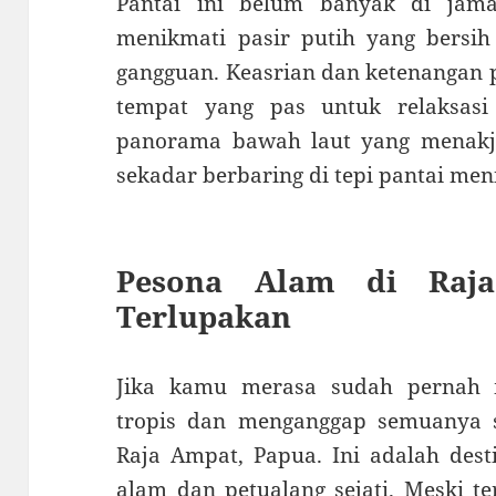
Pantai ini belum banyak di jama
menikmati pasir putih yang bersih
gangguan. Keasrian dan ketenangan 
tempat yang pas untuk relaksasi
panorama bawah laut yang menakj
sekadar berbaring di tepi pantai men
Pesona Alam di Raj
Terlupakan
Jika kamu merasa sudah pernah 
tropis dan menganggap semuanya 
Raja Ampat, Papua. Ini adalah dest
alam dan petualang sejati. Meski t