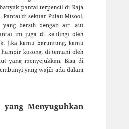
banyak pantai terpencil di Raja
Pantai di sekitar Pulau Misool,
 yang bersih dengan air laut
tai ini juga di kelilingi oleh
ik. Jika kamu beruntung, kamu
 hampir kosong, di temani oleh
ut yang menyejukkan. Bisa di
rsembunyi yang wajib ada dalam
li yang Menyuguhkan