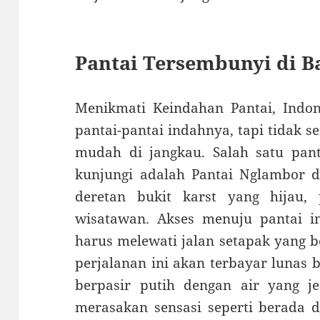
Pantai Tersembunyi di B
Menikmati Keindahan Pantai, Indo
pantai-pantai indahnya, tapi tidak 
mudah di jangkau. Salah satu pant
kunjungi adalah Pantai Nglambor di
deretan bukit karst yang hijau, 
wisatawan. Akses menuju pantai i
harus melewati jalan setapak yang b
perjalanan ini akan terbayar lunas b
berpasir putih dengan air yang 
merasakan sensasi seperti berada 