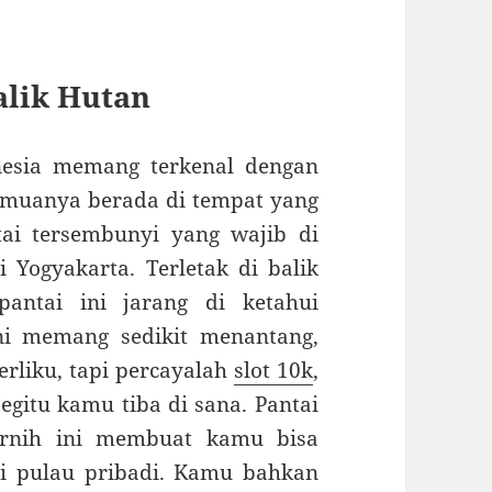
alik Hutan
nesia memang terkenal dengan
semuanya berada di tempat yang
ai tersembunyi yang wajib di
 Yogyakarta. Terletak di balik
pantai ini jarang di ketahui
ni memang sedikit menantang,
erliku, tapi percayalah
slot 10k
,
egitu kamu tiba di sana. Pantai
jernih ini membuat kamu bisa
di pulau pribadi. Kamu bahkan