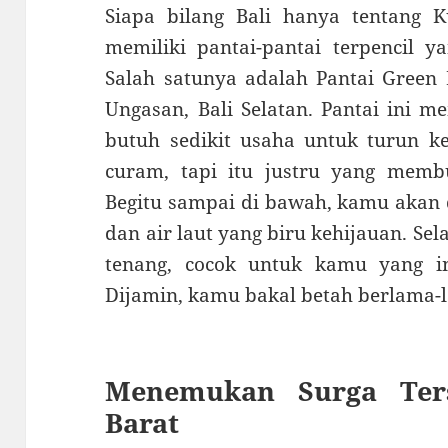
Siapa bilang Bali hanya tentang K
memiliki pantai-pantai terpencil 
Salah satunya adalah Pantai Green 
Ungasan, Bali Selatan. Pantai ini 
butuh sedikit usaha untuk turun k
curam, tapi itu justru yang membu
Begitu sampai di bawah, kamu akan d
dan air laut yang biru kehijauan. Sel
tenang, cocok untuk kamu yang in
Dijamin, kamu bakal betah berlama-l
Menemukan Surga Ter
Barat