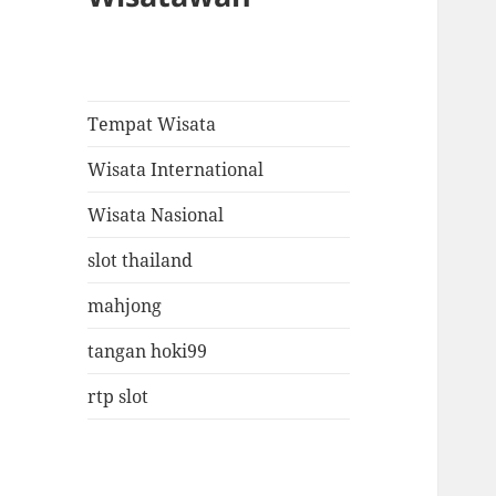
Tempat Wisata
Wisata International
Wisata Nasional
slot thailand
mahjong
tangan hoki99
rtp slot