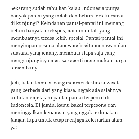
Sekarang sudah tahu kan kalau Indonesia punya
banyak pantai yang indah dan belum terlalu ramai
di kunjungi? Keindahan pantai-pantai ini memang
belum banyak terekspos, namun itulah yang
membuatnya terasa lebih spesial. Pantai-pantai ini
menyimpan pesona alam yang begitu menawan dan
suasana yang tenang, membuat siapa saja yang
mengunjunginya merasa seperti menemukan surga
tersembunyi.
Jadi, kalau kamu sedang mencari destinasi wisata
yang berbeda dari yang biasa, nggak ada salahnya
untuk menjelajahi pantai-pantai terpencil di
Indonesia. Di jamin, kamu bakal terpesona dan
meninggalkan kenangan yang nggak terlupakan.
Jangan lupa untuk tetap menjaga kelestarian alam,
ya!