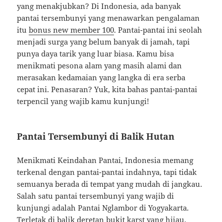
yang menakjubkan? Di Indonesia, ada banyak
pantai tersembunyi yang menawarkan pengalaman
itu
bonus new member 100
. Pantai-pantai ini seolah
menjadi surga yang belum banyak di jamah, tapi
punya daya tarik yang luar biasa. Kamu bisa
menikmati pesona alam yang masih alami dan
merasakan kedamaian yang langka di era serba
cepat ini. Penasaran? Yuk, kita bahas pantai-pantai
terpencil yang wajib kamu kunjungi!
Pantai Tersembunyi di Balik Hutan
Menikmati Keindahan Pantai, Indonesia memang
terkenal dengan pantai-pantai indahnya, tapi tidak
semuanya berada di tempat yang mudah di jangkau.
Salah satu pantai tersembunyi yang wajib di
kunjungi adalah Pantai Nglambor di Yogyakarta.
Terletak di balik deretan bukit karst yang hijau,