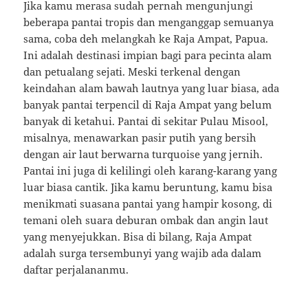
Jika kamu merasa sudah pernah mengunjungi
beberapa pantai tropis dan menganggap semuanya
sama, coba deh melangkah ke Raja Ampat, Papua.
Ini adalah destinasi impian bagi para pecinta alam
dan petualang sejati. Meski terkenal dengan
keindahan alam bawah lautnya yang luar biasa, ada
banyak pantai terpencil di Raja Ampat yang belum
banyak di ketahui. Pantai di sekitar Pulau Misool,
misalnya, menawarkan pasir putih yang bersih
dengan air laut berwarna turquoise yang jernih.
Pantai ini juga di kelilingi oleh karang-karang yang
luar biasa cantik. Jika kamu beruntung, kamu bisa
menikmati suasana pantai yang hampir kosong, di
temani oleh suara deburan ombak dan angin laut
yang menyejukkan. Bisa di bilang, Raja Ampat
adalah surga tersembunyi yang wajib ada dalam
daftar perjalananmu.