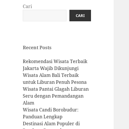
Cari
CARI
Recent Posts
Rekomendasi Wisata Terbaik
Jakarta Wajib Dikunjungi
Wisata Alam Bali Terbaik
untuk Liburan Penuh Pesona
Wisata Pantai Glagah Liburan
Seru dengan Pemandangan
Alam
Wisata Candi Borobudur:
Panduan Lengkap
Destinasi Alam Populer di