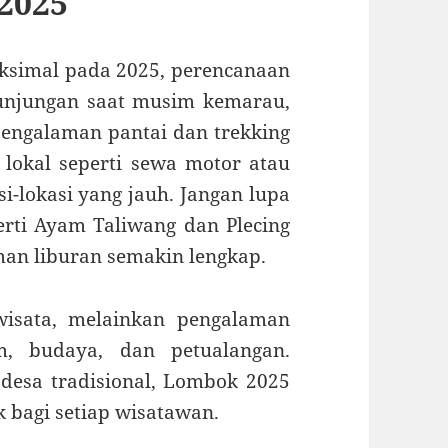
2025
simal pada 2025, perencanaan
kunjungan saat musim kemarau,
pengalaman pantai dan trekking
 lokal seperti sewa motor atau
i-lokasi yang jauh. Jangan lupa
erti Ayam Taliwang dan Plecing
n liburan semakin lengkap.
wisata, melainkan pengalaman
, budaya, dan petualangan.
 desa tradisional, Lombok 2025
k bagi setiap wisatawan.