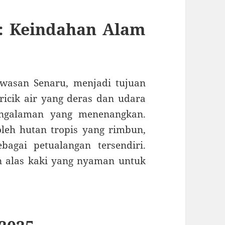
p: Keindahan Alam
kawasan Senaru, menjadi tujuan
ricik air yang deras dan udara
engalaman yang menenangkan.
 oleh hutan tropis yang rimbun,
agai petualangan tersendiri.
 alas kaki yang nyaman untuk