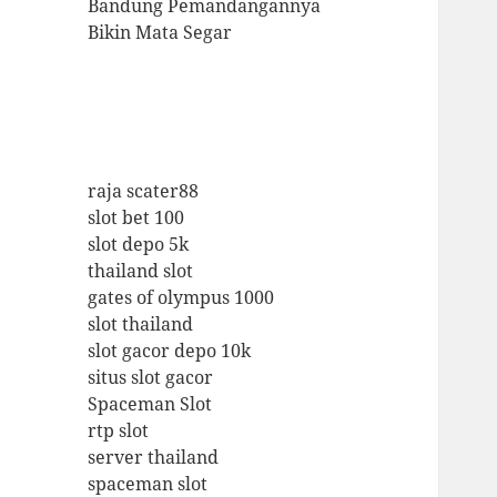
Bandung Pemandangannya
Bikin Mata Segar
raja scater88
slot bet 100
slot depo 5k
thailand slot
gates of olympus 1000
slot thailand
slot gacor depo 10k
situs slot gacor
Spaceman Slot
rtp slot
server thailand
spaceman slot