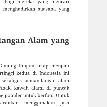
i. Bagi mereka yang mencari
ni menghadirkan suasana yang
ntangan Alam yang
Gunung Rinjani tetap menjadi
rtinggi kedua di Indonesia ini
 sekaligus pemandangan alam
Anak, kawah alami di puncak
ing populer untuk berfoto. Untuk
sarankan menggunakan jasa