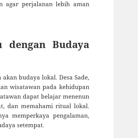
n agar perjalanan lebih aman
u dengan Budaya
 akan budaya lokal. Desa Sade,
kan wisatawan pada kehidupan
satawan dapat belajar menenun
at, dan memahami ritual lokal.
anya memperkaya pengalaman,
udaya setempat.