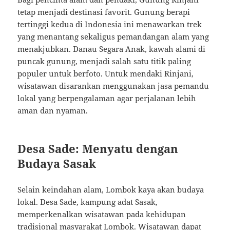
tetap menjadi destinasi favorit. Gunung berapi
tertinggi kedua di Indonesia ini menawarkan trek
yang menantang sekaligus pemandangan alam yang
menakjubkan. Danau Segara Anak, kawah alami di
puncak gunung, menjadi salah satu titik paling
populer untuk berfoto. Untuk mendaki Rinjani,
wisatawan disarankan menggunakan jasa pemandu
lokal yang berpengalaman agar perjalanan lebih
aman dan nyaman.
Desa Sade: Menyatu dengan
Budaya Sasak
Selain keindahan alam, Lombok kaya akan budaya
lokal. Desa Sade, kampung adat Sasak,
memperkenalkan wisatawan pada kehidupan
tradisional masyarakat Lombok. Wisatawan dapat