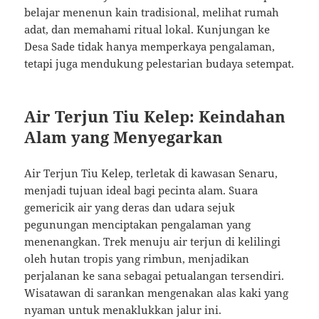
belajar menenun kain tradisional, melihat rumah
adat, dan memahami ritual lokal. Kunjungan ke
Desa Sade tidak hanya memperkaya pengalaman,
tetapi juga mendukung pelestarian budaya setempat.
Air Terjun Tiu Kelep: Keindahan
Alam yang Menyegarkan
Air Terjun Tiu Kelep, terletak di kawasan Senaru,
menjadi tujuan ideal bagi pecinta alam. Suara
gemericik air yang deras dan udara sejuk
pegunungan menciptakan pengalaman yang
menenangkan. Trek menuju air terjun di kelilingi
oleh hutan tropis yang rimbun, menjadikan
perjalanan ke sana sebagai petualangan tersendiri.
Wisatawan di sarankan mengenakan alas kaki yang
nyaman untuk menaklukkan jalur ini.