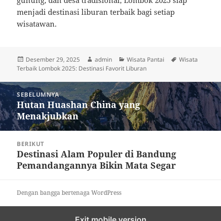
gunung, dan desa tradisional, Lombok 2025 siap
menjadi destinasi liburan terbaik bagi setiap
wisatawan.
Diposkan
Penulis
Kategori
Tag
Desember 29, 2025
admin
Wisata Pantai
Wisata
pada
Terbaik Lombok 2025: Destinasi Favorit Liburan
Navigasi
SEBELUMNYA
pos
Hutan Huashan China yang
Pos
Menakjubkan
sebelumnya:
BERIKUT
Destinasi Alam Populer di Bandung
Pos
Pemandangannya Bikin Mata Segar
berikutnya:
Dengan bangga bertenaga WordPress
Exit mobile version