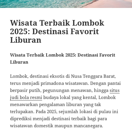
Wisata Terbaik Lombok
2025: Destinasi Favorit
Liburan
Wisata Terbaik Lombok 2025: Destinasi Favorit
Liburan
Lombok, destinasi eksotis di Nusa Tenggara Barat,
terus menjadi primadona wisatawan. Dengan pantai
berpasir putih, pegunungan menawan, hingga
situs
judi bola resmi
budaya lokal yang kental, Lombok
menawarkan pengalaman liburan yang tak
terlupakan. Pada 2025, sejumlah lokasi di pulau ini
diprediksi menjadi destinasi terbaik bagi para
wisatawan domestik maupun mancanegara.