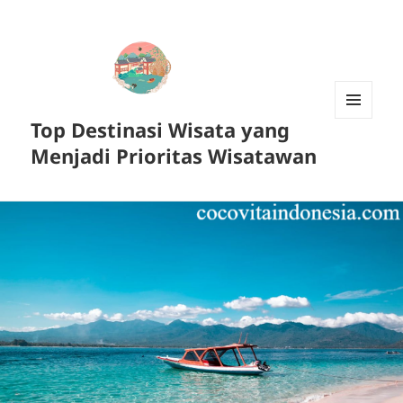
Top Destinasi Wisata yang
MENU
DAN
Menjadi Prioritas Wisatawan
WIDGET