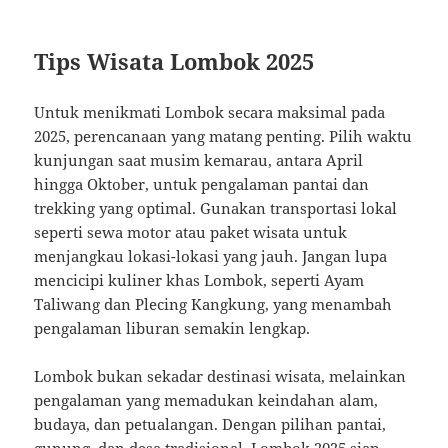
Tips Wisata Lombok 2025
Untuk menikmati Lombok secara maksimal pada
2025, perencanaan yang matang penting. Pilih waktu
kunjungan saat musim kemarau, antara April
hingga Oktober, untuk pengalaman pantai dan
trekking yang optimal. Gunakan transportasi lokal
seperti sewa motor atau paket wisata untuk
menjangkau lokasi-lokasi yang jauh. Jangan lupa
mencicipi kuliner khas Lombok, seperti Ayam
Taliwang dan Plecing Kangkung, yang menambah
pengalaman liburan semakin lengkap.
Lombok bukan sekadar destinasi wisata, melainkan
pengalaman yang memadukan keindahan alam,
budaya, dan petualangan. Dengan pilihan pantai,